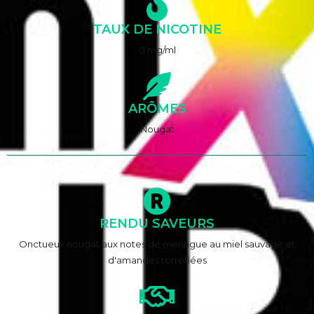
TAUX DE NICOTINE
0 mg/ml
ARÔMES
Nougat
RENDU SAVEURS
Onctueux nougat aux notes de meringue au miel sauvage et
d'amandes torréfiées