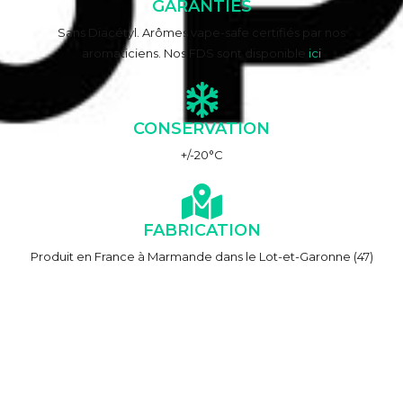
GARANTIES
Sans Diacétyl. Arômes vape-safe certifiés par nos
aromaticiens. Nos FDS sont disponible
ici
CONSERVATION
+/-20°C
FABRICATION
Produit en France à Marmande dans le Lot-et-Garonne (47)