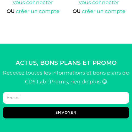
vous connecter
vous connecter
OU
créer un compte
OU
créer un compte
ACTUS, BONS PLANS ET PROMO
Recevez toutes les informations et bons plans de
CDS Lab ! Promis, rien de plus 😉
ENVOYER