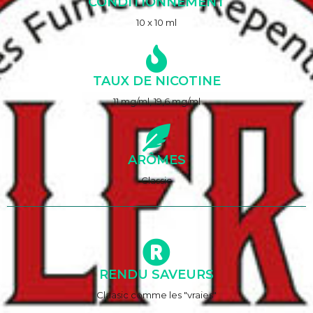
CONDITIONNEMENT
10 x 10 ml
TAUX DE NICOTINE
11 mg/ml, 19,6 mg/ml
ARÔMES
Classic
RENDU SAVEURS
Claasic comme les "vraies"