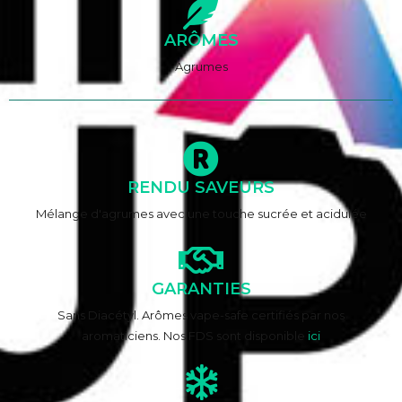
ARÔMES
Agrumes
RENDU SAVEURS
Mélange d'agrumes avec une touche sucrée et acidulée
GARANTIES
Sans Diacétyl. Arômes vape-safe certifiés par nos
aromaticiens. Nos FDS sont disponible
ici